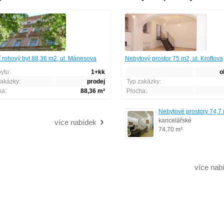
 rohový byt 88,36 m2, ul. Mánesova
Nebytový prostor 75 m2, ul. Kroftova
bytu:
1+kk
o
zakázky:
prodej
Typ zakázky:
ha:
88,36 m²
Plocha:
Nebytové prostory 74,
kancelářské
více nabídek
74,70 m²
více nab