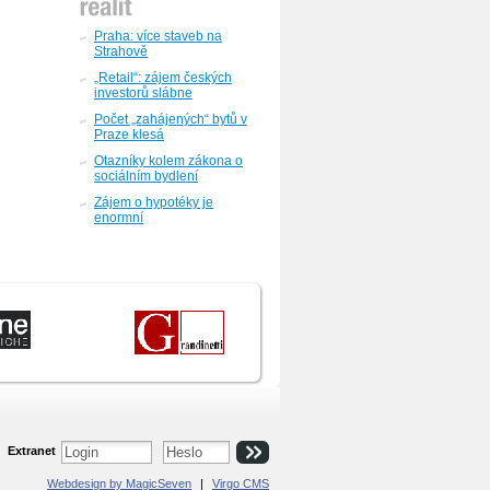
Praha: více staveb na
Strahově
„Retail“: zájem českých
investorů slábne
Počet „zahájených“ bytů v
Praze klesá
Otazníky kolem zákona o
sociálním bydlení
Zájem o hypotéky je
enormní
Extranet
Webdesign by MagicSeven
|
Virgo CMS