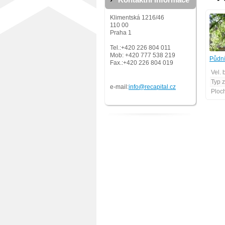
Kontaktní informace
Klimentská 1216/46
110 00
Praha 1
Tel.:+420 226 804 011
Mob: +420 777 538 219
Půdní
Fax.:+420 226 804 019
Vel. 
Typ 
e-mail:
info@recapital.cz
Ploc