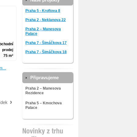
Naše projekty
Praha 5 - Kroftova 8
Praha 2 - Neklanova 22
Praha 2 – Manesova
Palace
Praha 7 - Šimáčkova 17
bchodní
prodej
Praha 7 - Šimáčkova 18
75 m²
7 m…
Připravujeme
Praha 2 – Manesova
Rezidence
ídek
Praha 5 – Kmochova
Palace